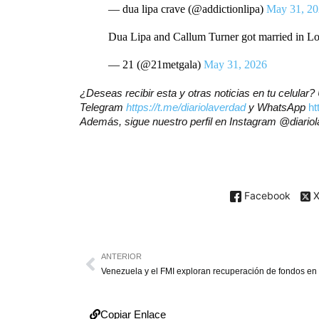
— dua lipa crave (@addictionlipa)
May 31, 2
Dua Lipa and Callum Turner got married in L
— 21 (@21metgala)
May 31, 2026
¿Deseas recibir esta y otras noticias en tu celular
Telegram
https://t.me/diariolaverdad
y WhatsApp
h
Además, sigue nuestro perfil en Instagram @diario
Facebook
ANTERIOR
Copiar Enlace