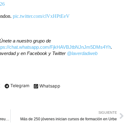
026
ondon.
pic.twitter.com/clVxHPtEeV
? Únete a nuestro grupo de
ttps://chat.whatsapp.com/FjkHAVBJtbNJnJm5DMs4Yh
.
laverdad y en Facebook y Twitter
@laverdadweb
X
Telegram
Whatsapp
SIGUIENTE
Venezuela y el FMI exploran recuperación de fondos en reunión en EE. UU.
Más de 250 jóvenes inician cursos de formación en Urbe