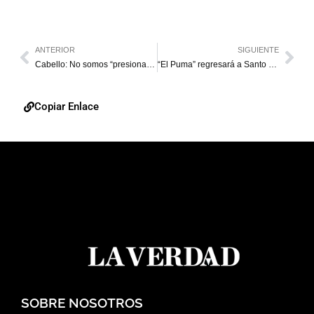
ANTERIOR
SIGUIENTE
Cabello: No somos “presionables” ni por España, ni por EE. UU., ni UE, ni por nadie
“El Puma” regresará a Santo Domingo con su concierto Atrévete
Copiar Enlace
SOBRE NOSOTROS