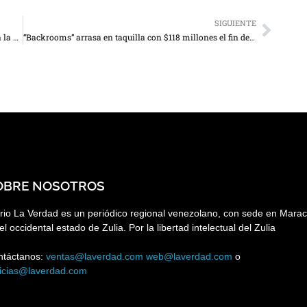
SIGUIENTE
Nueva regla de Trump sobre las “green cards” golpea a la migración legal
“Backrooms” arrasa en taquilla con $118 millones el fin de semana
OBRE NOSOTROS
rio La Verdad es un periódico regional venezolano, con sede en Marac
el occidental estado de Zulia. Por la libertad intelectual del Zulia
ntáctanos:
ventas@laverdad.com
web@laverdad.com
o
ticias@laverdad.com