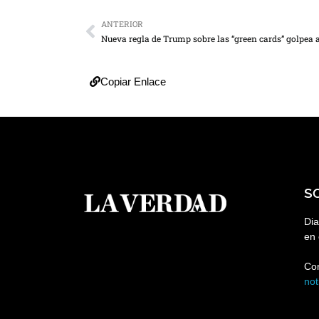
ANTERIOR
Copiar Enlace
S
Dia
en 
Co
no