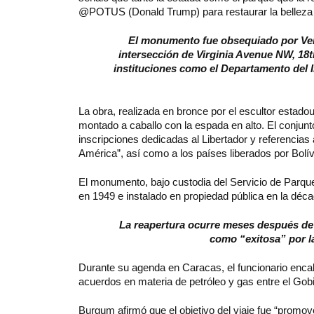
@POTUS (Donald Trump) para restaurar la belleza de
El monumento fue obsequiado por Vene
intersección de Virginia Avenue NW, 18
instituciones como el Departamento del In
La obra, realizada en bronce por el escultor estad
montado a caballo con la espada en alto. El conjun
inscripciones dedicadas al Libertador y referencia
América”, así como a los países liberados por Bolív
El monumento, bajo custodia del Servicio de Parqu
en 1949 e instalado en propiedad pública en la déc
La reapertura ocurre meses después de l
como “exitosa” por 
Durante su agenda en Caracas, el funcionario encabe
acuerdos en materia de petróleo y gas entre el Gob
Burgum afirmó que el objetivo del viaje fue “promove