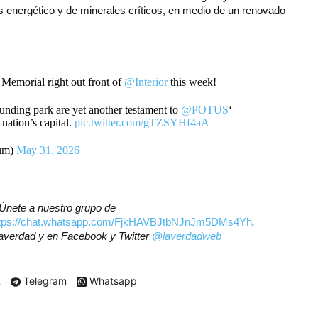
es energético y de minerales críticos, en medio de un renovado
 Memorial right out front of
@Interior
this week!
ounding park are yet another testament to
@POTUS
‘
 nation’s capital.
pic.twitter.com/gTZSYHf4aA
gum)
May 31, 2026
? Únete a nuestro grupo de
ttps://chat.whatsapp.com/FjkHAVBJtbNJnJm5DMs4Yh
.
laverdad
y en Facebook y Twitter
@laverdadweb
X
Telegram
Whatsapp