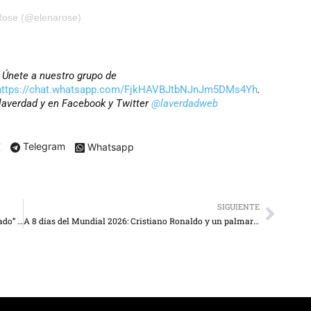
 Rose (@elenarose)
? Únete a nuestro grupo de
https://chat.whatsapp.com/FjkHAVBJtbNJnJm5DMs4Yh
.
laverdad y en Facebook y Twitter
@laverdadweb
X
Telegram
Whatsapp
SIGUIENTE
Madre colombiana pide fe de vida de su hijo “secuestrado” hace 10 años y medio en Venezuela
A 8 días del Mundial 2026: Cristiano Ronaldo y un palmarés de 8 goles