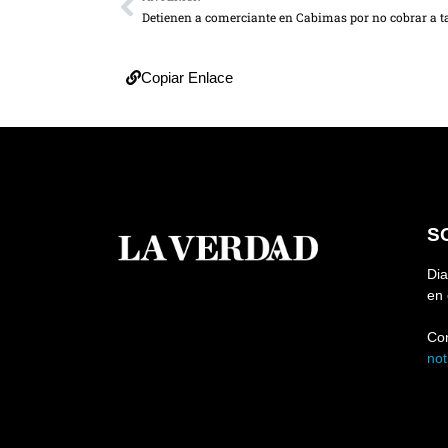
Copiar Enlace
S
Dia
en 
Co
no