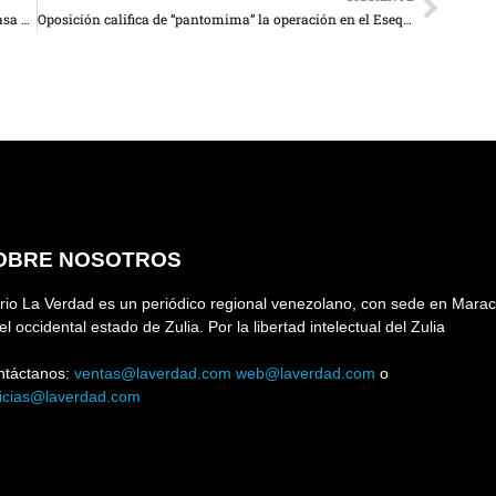
Detienen a comerciante en Cabimas por no cobrar a tasa BCV
Oposición califica de “pantomima” la operación en el Esequibo denunciada por Maduro
OBRE NOSOTROS
rio La Verdad es un periódico regional venezolano, con sede en Marac
el occidental estado de Zulia. Por la libertad intelectual del Zulia
ntáctanos:
ventas@laverdad.com
web@laverdad.com
o
ticias@laverdad.com