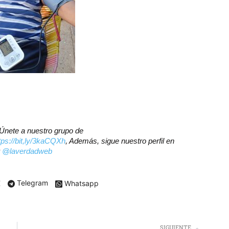
? Únete a nuestro grupo de
tps://bit,ly/3kaCQXh
, Además, sigue nuestro perfil en
r
@laverdadweb
X
Telegram
Whatsapp
SIGUIENTE