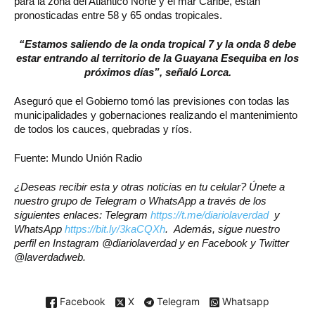
para la zona del Atlántico Norte y el mar Caribe, están
pronosticadas entre 58 y 65 ondas tropicales.
“Estamos saliendo de la onda tropical 7 y la onda 8 debe
estar entrando al territorio de la Guayana Esequiba en los
próximos días”, señaló Lorca.
Aseguró que el Gobierno tomó las previsiones con todas las
municipalidades y gobernaciones realizando el mantenimiento
de todos los cauces, quebradas y ríos.
Fuente: Mundo Unión Radio
¿Deseas recibir esta y otras noticias en tu celular? Únete a
nuestro grupo de Telegram o WhatsApp a través de los
siguientes enlaces: Telegram
https://t.me/diariolaverdad
y
WhatsApp
https://bit.ly/3kaCQXh
. Además, sigue nuestro
perfil en Instagram @diariolaverdad y en Facebook y Twitter
@laverdadweb.
Facebook
X
Telegram
Whatsapp