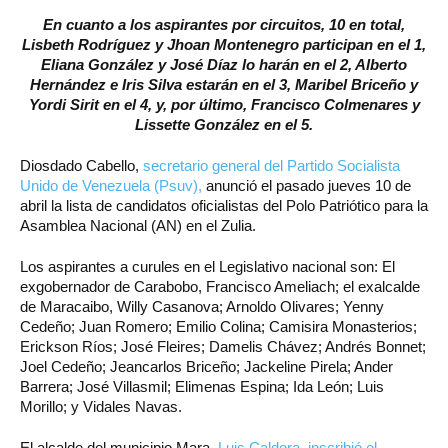
En cuanto a los aspirantes por circuitos, 10 en total,
Lisbeth Rodríguez y Jhoan Montenegro participan en el 1,
Eliana González y José Díaz lo harán en el 2, Alberto
Hernández e Iris Silva estarán en el 3, Maribel Briceño y
Yordi Sirit en el 4, y, por último, Francisco Colmenares y
Lissette González en el 5.
Diosdado Cabello,
secretario general del Partido Socialista
Unido de Venezuela (Psuv),
anunció el pasado jueves 10 de
abril la lista de candidatos oficialistas del Polo Patriótico para la
Asamblea Nacional (AN) en el Zulia.
Los aspirantes a curules en el Legislativo nacional son: El
exgobernador de Carabobo, Francisco Ameliach; el exalcalde
de Maracaibo, Willy Casanova; Arnoldo Olivares; Yenny
Cedeño; Juan Romero; Emilio Colina; Camisira Monasterios;
Erickson Ríos; José Fleires; Damelis Chávez; Andrés Bonnet;
Joel Cedeño; Jeancarlos Briceño; Jackeline Pirela; Ander
Barrera; José Villasmil; Elimenas Espina; Ida León; Luis
Morillo; y Vidales Navas.
El alcalde del municipio Mara,
Luis Caldera, inscribió el