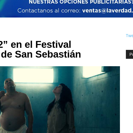
Twe
” en el Festival
e de San Sebastián
P