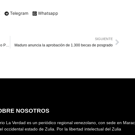
X
Telegram
Whatsapp
SIGUIENTE
Vente Venezuela denuncia detención y traslado de Biagio Pilieri a El Helicoide
Maduro anuncia la aprobación de 1.300 becas de posgrado
OBRE NOSOTROS
rio La Verdad es un periódico regional venezolano, con sede en Marac
el occidental estado de Zulia. Por la libertad intelectual del Zulia