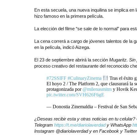
En esta secuela, una nueva inquilina se implica en la
hizo famoso en la primera película.
La elección del filme “se sale de lo normal” para e
La cena correrá a cargo de jóvenes talentos de la 
en la película, indicó Aizega.
El 23 de septiembre abrirá la sección
Mugaritz. Sin 
proceso creativo del restaurante del reconocido che
#72SSIFF
#CulinaryZinema
Tras el éxito g
El hoyo 2 / The Platform 2, que clausurará la 
protagonizada por
@milenasmitm
y Hovik Keuc
pic.twitter.com/SVH626F6gE
— Donostia Zinemaldia – Festival de San Seba
¿Deseas recibir esta y otras noticias en tu celular
Telegram
https://t.me/diariolaverdad
y WhatsApp
ht
Instagram @diariolaverdad y en Facebook y Twitt