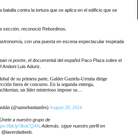
 batalla contra la tortura que se aplica en el edificio que se
sta sección, reconoció Rebordinos.
gastronomía, con una puesta en escena espectacular inspirada
pan ni postre
, el documental del español Paco Plaza sobre el
f Andoni Luis Aduriz.
lobal de su primera parte, Galder Gaztelu-Urrutia dirige
sección fuera de concurso. En la segunda entrega,
hkerian, un líder misterioso impone su…
stián (@sansebastianfes)
August 28, 2024
? Únete a nuestro grupo de
tps://bit.ly/3kaCQXh
. Además, sigue nuestro perfil en
er @laverdadweb.