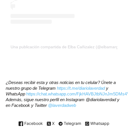
Una publicación compartida de Elba Cañizalez (@elbamargarita
¿Deseas recibir esta y otras noticias en tu celular? Únete a
nuestro grupo de Telegram
https://t.me/diariolaverdad
y
WhatsApp
https://chat.whatsapp.com/FjkHAVBJtbNJnJm5DMs4
Además, sigue nuestro perfil en Instagram @diariolaverdad y
en Facebook y Twitter
@laverdadweb
Facebook
X
Telegram
Whatsapp