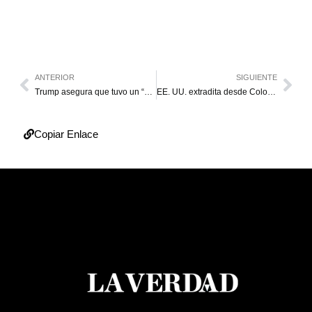
ANTERIOR
SIGUIENTE
Trump asegura que tuvo un “buen entendimiento” con Xi Jinping sobre Irán y Taiwán
EE. UU. extradita desde Colombia a “Chuqui”, líder del “Tren de Aragua”
Copiar Enlace