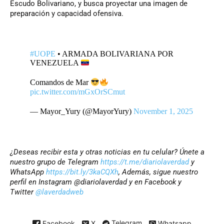
Escudo Bolivariano, y busca proyectar una imagen de
preparación y capacidad ofensiva.
#UOPE
• ARMADA BOLIVARIANA POR
VENEZUELA
Comandos de Mar
pic.twitter.com/mGxOrSCmut
— Mayor_Yury (@MayorYury)
November 1, 2025
¿Deseas recibir esta y otras noticias en tu celular? Únete a
nuestro grupo de Telegram
https://t.me/diariolaverdad
y
WhatsApp
https://bit.ly/3kaCQXh
, Además, sigue nuestro
perfil en Instagram @diariolaverdad y en Facebook y
Twitter
@laverdadweb
Facebook
X
Telegram
Whatsapp