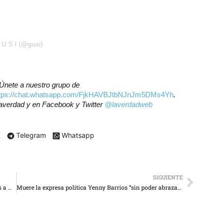
 U S I (@gusi)
? Únete a nuestro grupo de
ttps://chat.whatsapp.com/FjkHAVBJtbNJnJm5DMs4Yh
.
laverdad y en Facebook y Twitter
@laverdadweb
X
Telegram
Whatsapp
SIGUIENTE
Trump está “reventando” a “cárteles terroristas ligados a Maduro y a otros”
Muere la expresa política Yenny Barrios “sin poder abrazar a su hijo”