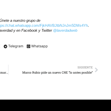
? Únete a nuestro grupo de
ttps://chat.whatsapp.com/FjkHAVBJtbNJnJm5DMs4Yh
.
laverdad
y en Facebook y Twitter
@laverdadweb
X
Telegram
Whatsapp
SIGUIENTE
A 8 días del Mundial 2026: Cristiano Ronaldo y un palmarés de 8 goles
Marco Rubio pide un nuevo CNE “lo antes posible”