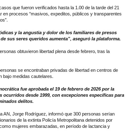
casos que fueron verificados hasta la 1.00 de la tarde del 21
r en procesos “masivos, expeditos, públicos y transparentes
cos”.
icas y la angustia y dolor de los familiares de presos
d de sus seres queridos aumenta”, aseguró la plataforma.
rsonas obtuvieron libertad plena desde febrero, tras la
 personas se encontraban privadas de libertad en centros de
n bajo medidas cautelares.
ocrática fue aprobada el 19 de febrero de 2026 por la
s ocurridos desde 1999, con excepciones específicas para
minados delitos.
la AN, Jorge Rodríguez, informó que 300 personas serían
narios de la extinta Policía Metropolitana detenidos por
í como mujeres embarazadas, en período de lactancia y