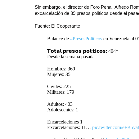
Sin embargo, el director de Foro Penal, Alfredo Rome
excarcelación de 39 presos políticos desde el pas
Fuente: El Cooperante
Balance de
#PresosPoliticos
en Venezuela al 01/
𝗧𝗼𝘁𝗮𝗹 𝗽𝗿𝗲𝘀𝗼𝘀 𝗽𝗼𝗹í𝘁𝗶𝗰𝗼𝘀: 404*
Desde la semana pasada
Hombres: 369
Mujeres: 35
Civiles: 225
Militares: 179
Adultos: 403
Adolescentes: 1
Encarcelaciones 1
Excarcelaciones: 11…
pic.twitter.com/eFB5y