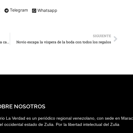
X
Telegram
Whatsapp
SIGUIENTE
Al menos 1 muerto deja choque de 2 motorizados y una camioneta en Mara
Novio escapa la víspera de la boda con todos los regalos
OBRE NOSOTROS
rio La Verdad es un periódico regional venezolano, con sede en Marac
el occidental estado de Zulia. Por la libertad intelectual del Zulia