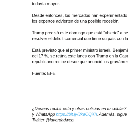
todavía mayor.
Desde entonces, los mercados han experimentado ca
los expertos advierten de una posible recesión.
Trump precisó este domingo que está “abierto” a nego
resolver el déficit comercial que tiene su país con l
Está previsto que el primer ministro israelí, Benja
del 17 %, se reúna este lunes con Trump en la Casa 
republicano recibe desde que anunció los graváme
Fuente: EFE
¿Deseas recibir esta y otras noticias en tu celula
y WhatsApp
https://bit.ly/3kaCQXh
. Además, sigue 
Twitter @laverdadweb.