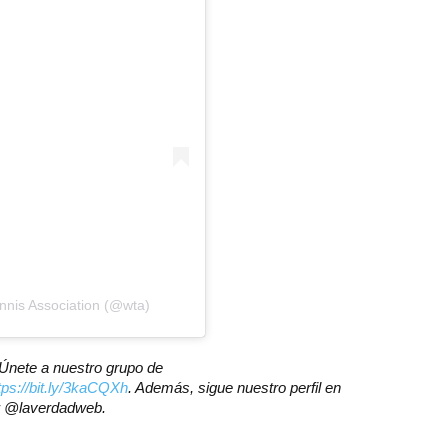
nis Association (@wta)
? Únete a nuestro grupo de
tps://bit.ly/3kaCQXh
. Además, sigue nuestro perfil en
er @laverdadweb.