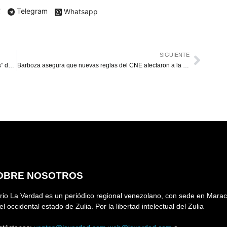
X
Telegram
Whatsapp
SIGUIENTE
Presidente de Bolivia denuncia movimientos “irregulares” de militares
Barboza asegura que nuevas reglas del CNE afectaron a la oposición un 25 %
OBRE NOSOTROS
rio La Verdad es un periódico regional venezolano, con sede en Marac
el occidental estado de Zulia. Por la libertad intelectual del Zulia