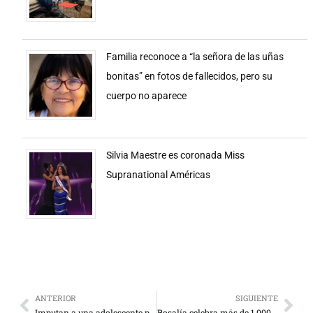
Familia reconoce a “la señora de las uñas
bonitas” en fotos de fallecidos, pero su
cuerpo no aparece
Silvia Maestre es coronada Miss
Supranational Américas
ANTERIOR
SIGUIENTE
Imputan a una adolescente por presunta captación de dos jóvenes para la trata
Rosalía celebra más de 1.000 millones de escuchas de “Despechá” en Spotify