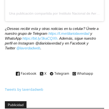
Una publicación compartida por Instituto Nacional de Aeronáutica Civil (@inac__ve)
¿Deseas recibir esta y otras noticias en tu celular? Únete a
nuestro grupo de Telegram
https://t.me/diariolaverdad
y
WhatsApp
https://bit.ly/3kaCQXh.
Además, sigue nuestro
perfil en Instagram @diariolaverdad y en Facebook y
Twitter
@laverdadweb
.
Facebook
X
Telegram
Whatsapp
Tweets by laverdadweb
Publicidad