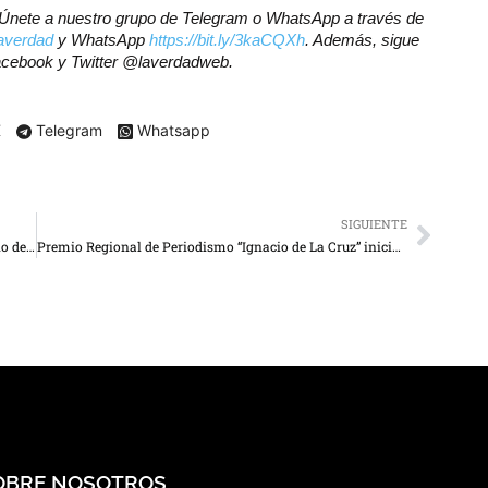
r? Únete a nuestro grupo de Telegram o WhatsApp a través de
laverdad
y WhatsApp
https://bit.ly/3kaCQXh
. Además, sigue
Facebook y Twitter @laverdadweb.
X
Telegram
Whatsapp
SIGUIENTE
El zuliano Enmanuel Mastroianni exhibirá “El silencio de lo inmaterial” en Caracas
Premio Regional de Periodismo “Ignacio de La Cruz” inicia postulaciones
OBRE NOSOTROS