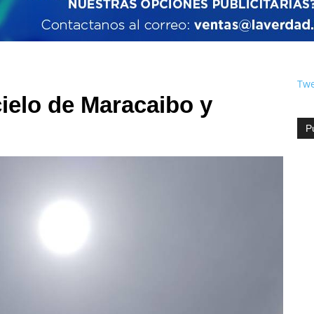
Twe
cielo de Maracaibo y
P