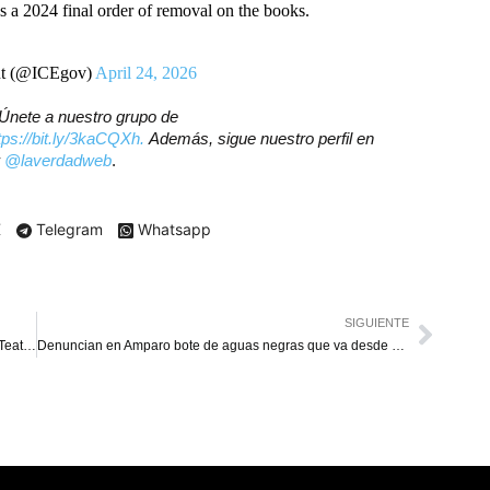
 a 2024 final order of removal on the books.
nt (@ICEgov)
April 24, 2026
? Únete a nuestro grupo de
tps://bit.ly/3kaCQXh.
Además, sigue nuestro perfil en
r
@laverdadweb
.
X
Telegram
Whatsapp
SIGUIENTE
Lucidio Quintero dirigirá “Repertorio para mamás” en el Teatro Baralt
Denuncian en Amparo bote de aguas negras que va desde Los Plataneros hasta La Limpia