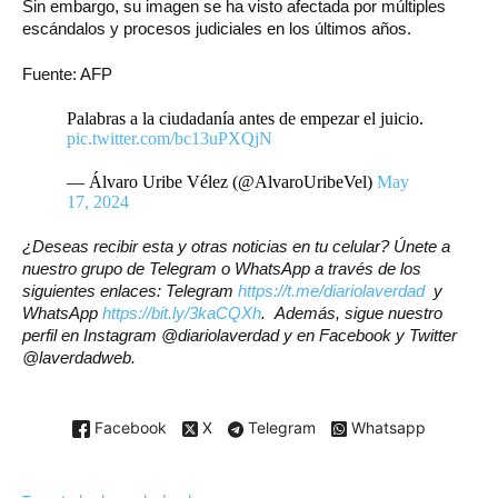
Sin embargo, su imagen se ha visto afectada por múltiples
escándalos y procesos judiciales en los últimos años.
Fuente: AFP
Palabras a la ciudadanía antes de empezar el juicio.
pic.twitter.com/bc13uPXQjN
— Álvaro Uribe Vélez (@AlvaroUribeVel)
May
17, 2024
¿Deseas recibir esta y otras noticias en tu celular? Únete a
nuestro grupo de Telegram o WhatsApp a través de los
siguientes enlaces: Telegram
https://t.me/diariolaverdad
y
WhatsApp
https://bit.ly/3kaCQXh
. Además, sigue nuestro
perfil en Instagram @diariolaverdad y en Facebook y Twitter
@laverdadweb.
Facebook
X
Telegram
Whatsapp