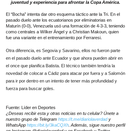
juventud y experiencia para afrontar la Copa América.
El “Bocha” intenta dar otro esquema táctico ante la Tri. En el
pasado duelo ante los ecuatorianos por eliminatorias en
Maturín (0-0), Venezuela usó una formación de 4-3-3, teniendo
como centrales a Wílker Ángel y a Christian Makoun, quien
fue una variante en el entrenamiento por Ferraresi.
Otra diferencia, es Segovia y Savarino, ellos no fueron parte
en el pasado duelo ante Ecuador y que ahora pueden abrir en
el once que planifica Batista. El técnico también tendría la
novedad de colocar a Cádiz para atacar por fuera y a Salomón
para ir por dentro en un intento de tener más profundidad y
fuerza para buscar goles.
Fuente: Líder en Deportes
¿Deseas recibir esta y otras noticias en tu celular? Únete a
nuestro grupo de Telegram
https://t.me/diariolaverdad
y
WhatsApp
https://bit.ly/3kaCQXh
. Además, sigue nuestro perfil
en Instagram @diariolaverdad y en Facebook y Twitter