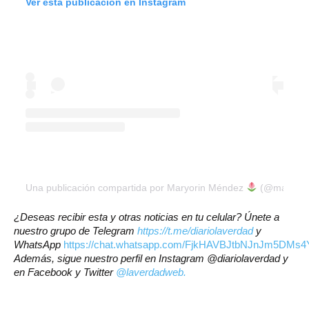
Ver esta publicación en Instagram
Una publicación compartida por Maryorin Méndez
(@maryori
¿Deseas recibir esta y otras noticias en tu celular? Únete a
nuestro grupo de Telegram
https://t.me/diariolaverdad
y
WhatsApp
https://chat.whatsapp.com/FjkHAVBJtbNJnJm5DMs4
Además, sigue nuestro perfil en Instagram @diariolaverdad y
en Facebook y Twitter
@laverdadweb.