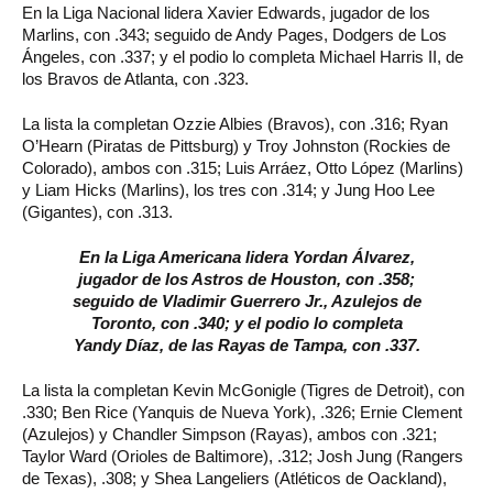
En la Liga Nacional lidera Xavier Edwards, jugador de los
Marlins, con .343; seguido de Andy Pages, Dodgers de Los
Ángeles, con .337; y el podio lo completa Michael Harris II, de
los Bravos de Atlanta, con .323.
La lista la completan Ozzie Albies (Bravos), con .316; Ryan
O’Hearn (Piratas de Pittsburg) y Troy Johnston (Rockies de
Colorado), ambos con .315; Luis Arráez, Otto López (Marlins)
y Liam Hicks (Marlins), los tres con .314; y Jung Hoo Lee
(Gigantes), con .313.
En la Liga Americana lidera Yordan Álvarez,
jugador de los Astros de Houston, con .358;
seguido de Vladimir Guerrero Jr., Azulejos de
Toronto, con .340; y el podio lo completa
Yandy Díaz, de las Rayas de Tampa, con .337.
La lista la completan Kevin McGonigle (Tigres de Detroit), con
.330; Ben Rice (Yanquis de Nueva York), .326; Ernie Clement
(Azulejos) y Chandler Simpson (Rayas), ambos con .321;
Taylor Ward (Orioles de Baltimore), .312; Josh Jung (Rangers
de Texas), .308; y Shea Langeliers (Atléticos de Oackland),