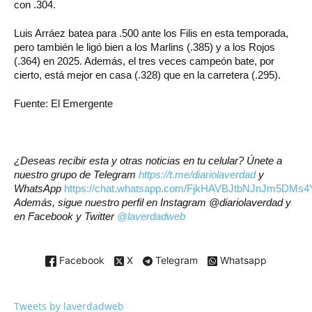
con .304.
Luis Arráez batea para .500 ante los Filis en esta temporada,
pero también le ligó bien a los Marlins (.385) y a los Rojos
(.364) en 2025. Además, el tres veces campeón bate, por
cierto, está mejor en casa (.328) que en la carretera (.295).
Fuente: El Emergente
¿Deseas recibir esta y otras noticias en tu celular? Únete a
nuestro grupo de Telegram
https://t.me/diariolaverdad
y
WhatsApp
https://chat.whatsapp.com/FjkHAVBJtbNJnJm5DMs4
Además, sigue nuestro perfil en Instagram
@diariolaverdad
y
en Facebook y Twitter
@laverdadweb
Facebook
X
Telegram
Whatsapp
Tweets by laverdadweb