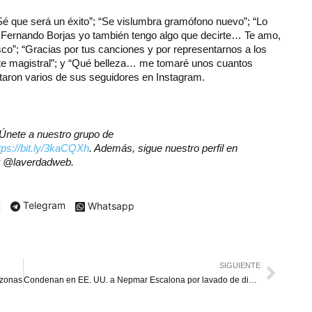
é que será un éxito”; “Se vislumbra gramófono nuevo”; “Lo
s Fernando Borjas yo también tengo algo que decirte… Te amo,
co”; “Gracias por tus canciones y por representarnos a los
e magistral”; y “Qué belleza… me tomaré unos cuantos
taron varios de sus seguidores en Instagram.
? Únete a nuestro grupo de
tps://bit.ly/3kaCQXh
. Además, sigue nuestro perfil en
er @laverdadweb.
X
Telegram
Whatsapp
SIGUIENTE
azonas
Condenan en EE. UU. a Nepmar Escalona por lavado de dinero y soborno