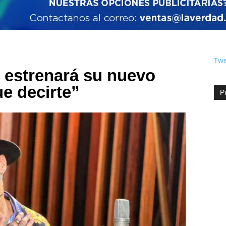
Twe
 estrenará su nuevo
e decirte”
P