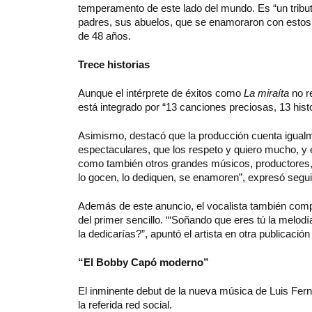
temperamento de este lado del mundo. Es “un tributo 
padres, sus abuelos, que se enamoraron con estos gén
de 48 años.
Trece historias
Aunque el intérprete de éxitos como
La miraíta
no r
está integrado por “13 canciones preciosas, 13 his
Asimismo, destacó que la producción cuenta igualme
espectaculares, que los respeto y quiero mucho, y 
como también otros grandes músicos, productores, 
lo gocen, lo dediquen, se enamoren”, expresó segui
Además de este anuncio, el vocalista también comp
del primer sencillo. “‘Soñando que eres tú la melodí
la dedicarías?”, apuntó el artista en otra publicació
“El Bobby Capó moderno”
El inminente debut de la nueva música de Luis Fer
la referida red social.