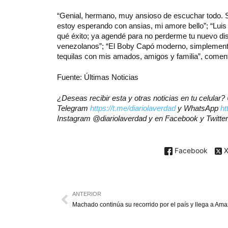
“Genial, hermano, muy ansioso de escuchar todo. S
estoy esperando con ansias, mi amore bello”; “Lui
qué éxito; ya agendé para no perderme tu nuevo dis
venezolanos”; “El Boby Capó moderno, simplement
tequilas con mis amados, amigos y familia”, comen
Fuente: Últimas Noticias
¿Deseas recibir esta y otras noticias en tu celular
Telegram
https://t.me/diariolaverdad
y WhatsApp
ht
Instagram @diariolaverdad y en Facebook y Twitt
Facebook
ANTERIOR
Machado continúa su recorrido por el país y llega a Am