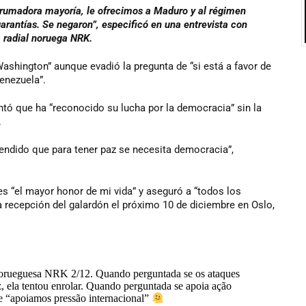
rumadora mayoría, le ofrecimos a Maduro y al régimen
arantías. Se negaron”, especificó en una entrevista con
a radial noruega NRK.
shington” aunque evadió la pregunta de “si está a favor de
enezuela”.
ó que ha “reconocido su lucha por la democracia” sin la
.
rendido que para tener paz se necesita democracia”,
es “el mayor honor de mi vida” y aseguró a “todos los
a recepción del galardón el próximo 10 de diciembre en Oslo,
 norueguesa NRK 2/12. Quando perguntada se os ataques
, ela tentou enrolar. Quando perguntada se apoia ação
e “apoiamos pressão internacional”