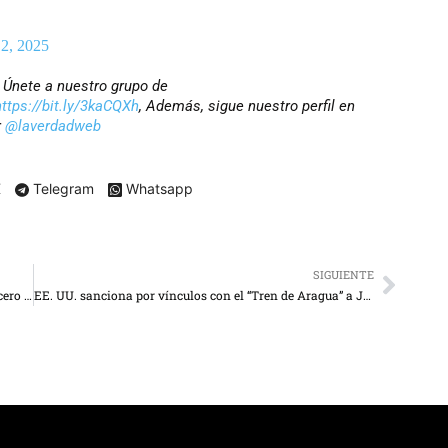
2, 2025
? Únete a nuestro grupo de
https://bit.ly/3kaCQXh
, Además, sigue nuestro perfil en
r
@laverdadweb
X
Telegram
Whatsapp
SIGUIENTE
Ola de frío ártico provocará temperaturas récord bajo cero en la mayor parte de EE. UU.
EE. UU. sanciona por vínculos con el “Tren de Aragua” a Jimena Araya, “Rosita”