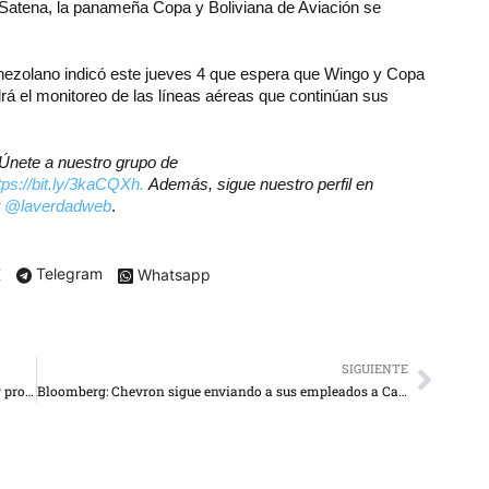
Satena, la panameña Copa y Boliviana de Aviación se
venezolano indicó este jueves 4 que espera que Wingo y Copa
drá el monitoreo de las líneas aéreas que continúan sus
? Únete a nuestro grupo de
tps://bit.ly/3kaCQXh.
Además, sigue nuestro perfil en
r
@laverdadweb
.
X
Telegram
Whatsapp
SIGUIENTE
Puente Internacional Simón Bolívar sigue cerrado por protestas
Bloomberg: Chevron sigue enviando a sus empleados a Caracas pese a alertas aéreas