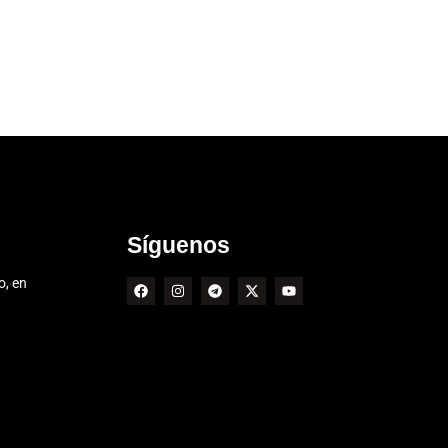
Síguenos
o, en