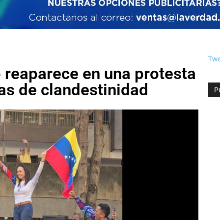
Twe
reaparece en una protesta
as de clandestinidad
P