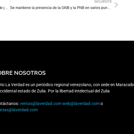
SIGUIENTE
Reportan bloqueo de TikTok, Canva y VPN en el país este jueves
Se mantiene la presencia de la GNB y la PNB en varios puntos de Maracaibo
OBRE NOSOTROS
rio La Verdad es un periódico regional venezolano, con sede en Maracaib
occidental estado de Zulia. Por la libertad intelectual del Zulia
ntáctanos:
ventas@laverdad.com
web@laverdad.com
o
ticias@laverdad.com