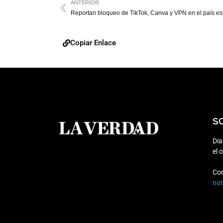
ANTERIOR
Copiar Enlace
S
Dia
el 
Co
no