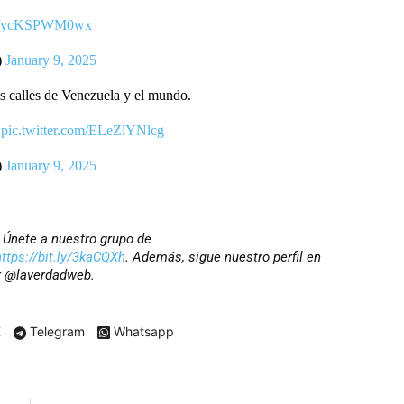
.co/ycKSPWM0wx
)
January 9, 2025
s calles de Venezuela y el mundo.
.
pic.twitter.com/ELeZlYNlcg
)
January 9, 2025
? Únete a nuestro grupo de
https://bit.ly/3kaCQXh
. Además, sigue nuestro perfil en
r @laverdadweb.
X
Telegram
Whatsapp