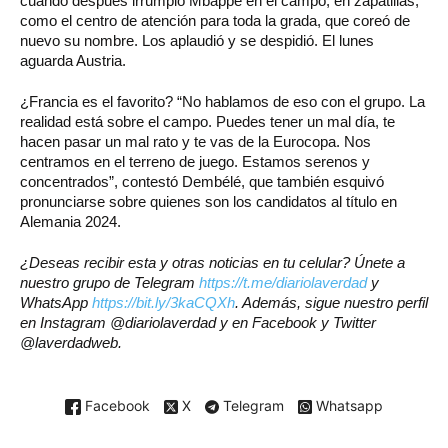
cuando después irrumpió Mbappé en el campo, en zapatillas,
como el centro de atención para toda la grada, que coreó de
nuevo su nombre. Los aplaudió y se despidió. El lunes
aguarda Austria.
¿Francia es el favorito? “No hablamos de eso con el grupo. La
realidad está sobre el campo. Puedes tener un mal día, te
hacen pasar un mal rato y te vas de la Eurocopa. Nos
centramos en el terreno de juego. Estamos serenos y
concentrados”, contestó Dembélé, que también esquivó
pronunciarse sobre quienes son los candidatos al título en
Alemania 2024.
¿Deseas recibir esta y otras noticias en tu celular? Únete a
nuestro grupo de Telegram
https://t.me/diariolaverdad
y
WhatsApp
https://bit.ly/3kaCQXh
. Además, sigue nuestro perfil
en Instagram @diariolaverdad y en Facebook y Twitter
@laverdadweb.
Facebook
X
Telegram
Whatsapp