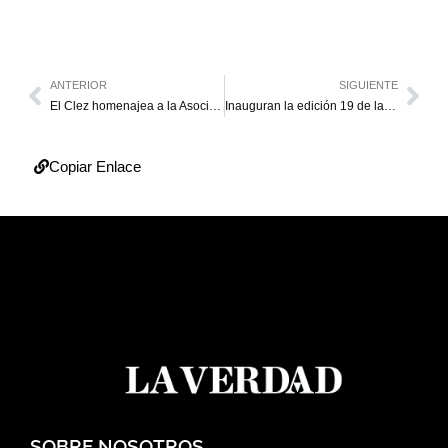
ANTERIOR
SIGUIENTE
El Clez homenajea a la Asociación Zuliana de Ciegos por sus 66 años
Inauguran la edición 19 de la Filven Zulia
Copiar Enlace
SOBRE NOSOTROS