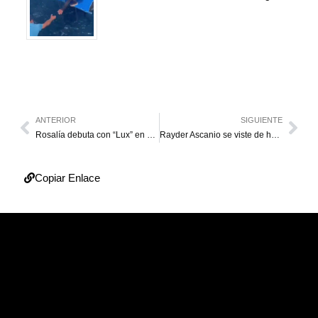
ANTERIOR
SIGUIENTE
Rosalía debuta con “Lux” en el Top 10 de la Billboard 200
Rayder Ascanio se viste de héroe para las Águilas
Copiar Enlace