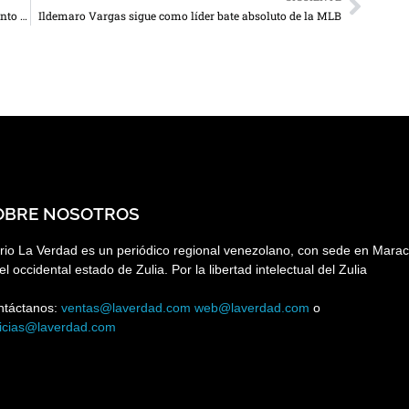
Provea denuncia poca claridad tras anuncio del aumento del ingreso mínimo integral
Ildemaro Vargas sigue como líder bate absoluto de la MLB
OBRE NOSOTROS
rio La Verdad es un periódico regional venezolano, con sede en Marac
el occidental estado de Zulia. Por la libertad intelectual del Zulia
ntáctanos:
ventas@laverdad.com
web@laverdad.com
o
ticias@laverdad.com