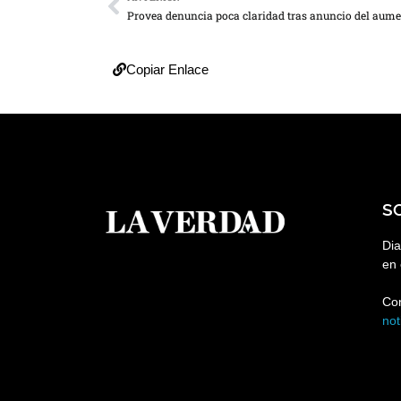
Copiar Enlace
S
Dia
en 
Co
no