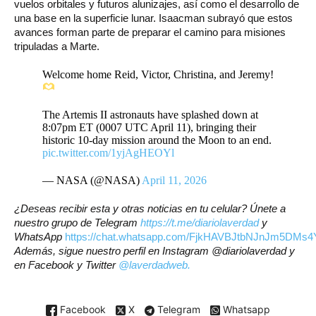
vuelos orbitales y futuros alunizajes, así como el desarrollo de
una base en la superficie lunar. Isaacman subrayó que estos
avances forman parte de preparar el camino para misiones
tripuladas a Marte.
Welcome home Reid, Victor, Christina, and Jeremy!
The Artemis II astronauts have splashed down at
8:07pm ET (0007 UTC April 11), bringing their
historic 10-day mission around the Moon to an end.
pic.twitter.com/1yjAgHEOYl
— NASA (@NASA)
April 11, 2026
¿Deseas recibir esta y otras noticias en tu celular? Únete a
nuestro grupo de Telegram
https://t.me/diariolaverdad
y
WhatsApp
https://chat.whatsapp.com/FjkHAVBJtbNJnJm5DMs4
Además, sigue nuestro perfil en Instagram
@diariolaverdad
y
en Facebook y Twitter
@laverdadweb.
Facebook
X
Telegram
Whatsapp