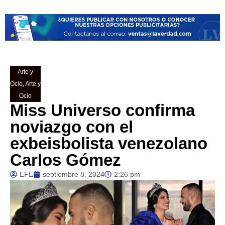
Arte y
Ocio
,
Arte y
Ocio
Miss Universo confirma
noviazgo con el
exbeisbolista venezolano
Carlos Gómez
EFE
septiembre 8, 2024
2:26 pm