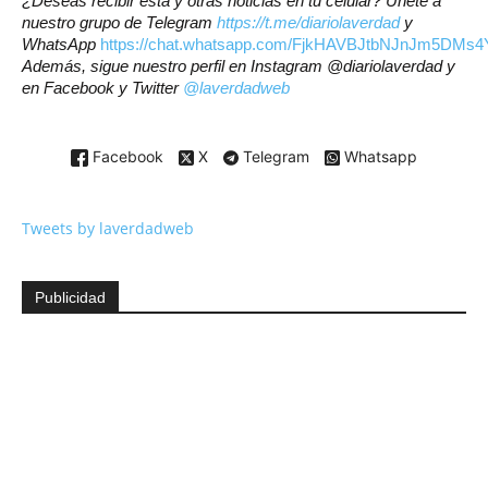
¿Deseas recibir esta y otras noticias en tu celular? Únete a
nuestro grupo de Telegram
https://t.me/diariolaverdad
y
WhatsApp
https://chat.whatsapp.com/FjkHAVBJtbNJnJm5DMs4
Además, sigue nuestro perfil en Instagram
@diariolaverdad
y
en Facebook y Twitter
@laverdadweb
Facebook
X
Telegram
Whatsapp
Tweets by laverdadweb
Publicidad