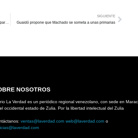
SIGUIENTE
Ministerio de Educación confirma cierre del año escolar para el 17 de julio
Guaidó propone que Machado se someta a unas primarias
OBRE NOSOTROS
rio La Verdad es un periódico regional venezolano, con sede en Marac
el occidental estado de Zulia. Por la libertad intelectual del Zulia
ntáctanos:
ventas@laverdad.com
web@laverdad.com
o
ticias@laverdad.com