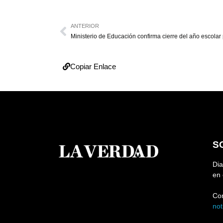
ANTERIOR
Copiar Enlace
S
Dia
en 
Co
no