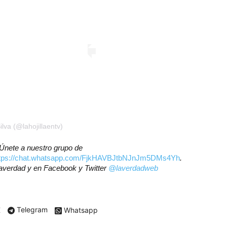
lva (@lahojillaentv)
? Únete a nuestro grupo de
ttps://chat.whatsapp.com/FjkHAVBJtbNJnJm5DMs4Yh
.
laverdad y en Facebook y Twitter
@laverdadweb
X
Telegram
Whatsapp