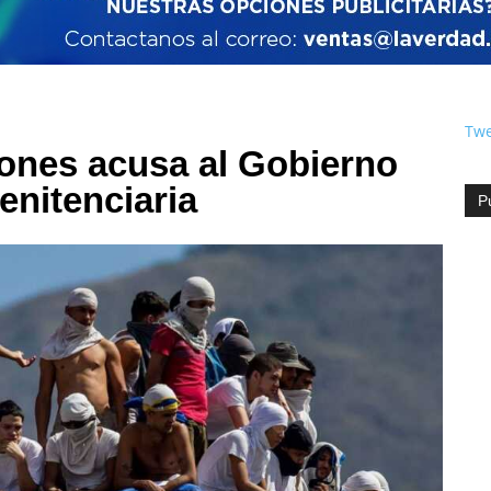
Twe
iones acusa al Gobierno
penitenciaria
P