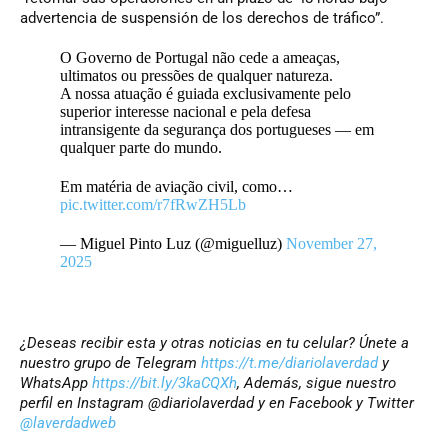
advertencia de suspensión de los derechos de tráfico”.
O Governo de Portugal não cede a ameaças,
ultimatos ou pressões de qualquer natureza.
A nossa atuação é guiada exclusivamente pelo
superior interesse nacional e pela defesa
intransigente da segurança dos portugueses — em
qualquer parte do mundo.
Em matéria de aviação civil, como…
pic.twitter.com/r7fRwZH5Lb
— Miguel Pinto Luz (@miguelluz)
November 27,
2025
¿Deseas recibir esta y otras noticias en tu celular? Únete a
nuestro grupo de Telegram
https://t.me/diariolaverdad
y
WhatsApp
https://bit.ly/3kaCQXh
, Además, sigue nuestro
perfil en Instagram @diariolaverdad y en Facebook y Twitter
@laverdadweb