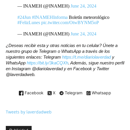
— INAMEH (@INAMEH)
June 24, 2024
#24Jun
#INAMEHInforma
Boletín meteorológico
#FelizLunes
pic.twitter.com/OtwBYNM5oP
— INAMEH (@INAMEH)
June 24, 2024
¿Deseas recibir esta y otras noticias en tu celular? Únete a
nuestro grupo de Telegram o WhatsApp a través de los
siguientes enlaces: Telegram
https://t.me/diariolaverdad
y
WhatsApp
https://bit.ly/3kaCQXh
. Además, sigue nuestro perfil
en Instagram @diariolaverdad y en Facebook y Twitter
@laverdadweb.
Facebook
X
Telegram
Whatsapp
Tweets by laverdadweb