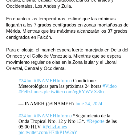
Occidentales, Los Andes y Zulia.
En cuanto a las temperaturas, estimó que las mínimas
llegarán a los 7 grados centígrados en zonas montañosas de
Mérida. Mientras que las máximas alcanzarán los 37 grados
centígrados en Falcón.
Para el oleaje, el Inameh espera fuerte marejada en Delta del
Orinoco y el Golfo de Venezuela. Mientras que se espera
movimiento regular de olas en la Zona Isular y el Litoral
Oriental, Central y Occidental.
#24Jun
#INAMEHInforma
Condiciones
Meteorológicas para las próximas 24 horas
#Video
#FelizLunes
pic.twitter.com/vgRYWVX8hx
— INAMEH (@INAMEH)
June 24, 2024
#24Jun
#INAMEHInforma
*Seguimiento de la
Onda Tropical Nro. 12 y Nro 13*.
#Reporte
de las
05:00 HLV.
#FelizLunes
pic.twitter.com/H74kP1W2aY