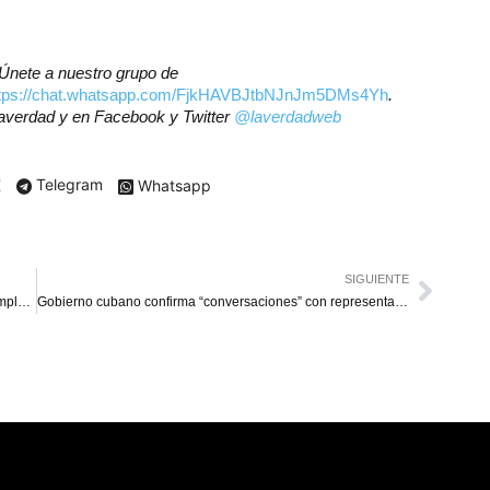
? Únete a nuestro grupo de
ttps://chat.whatsapp.com/FjkHAVBJtbNJnJm5DMs4Yh
.
laverdad y en Facebook y Twitter
@laverdadweb
X
Telegram
Whatsapp
SIGUIENTE
Aumentan a $150 el Bono de Guerra Económica para empleados públicos
Gobierno cubano confirma “conversaciones” con representantes de EE. UU.