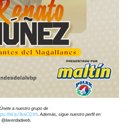
? Únete a nuestro grupo de
tps://bit.ly/3kaCQXh
. Además, sigue nuestro perfil en
er @laverdadweb.