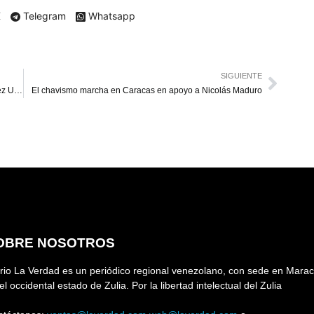
X
Telegram
Whatsapp
SIGUIENTE
Gobierno rechaza reconocimiento de Canadá a González Urrutia
El chavismo marcha en Caracas en apoyo a Nicolás Maduro
OBRE NOSOTROS
rio La Verdad es un periódico regional venezolano, con sede en Marac
el occidental estado de Zulia. Por la libertad intelectual del Zulia