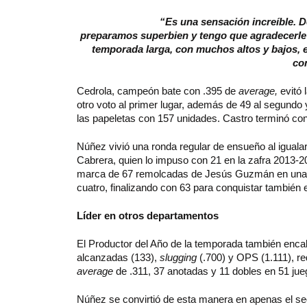
“Es una sensación increíble. D
preparamos superbien y tengo que agradecerle
temporada larga, con muchos altos y bajos, 
co
Cedrola, campeón bate con .395 de
average,
evitó 
otro voto al primer lugar, además de 49 al segundo y
las papeletas con 157 unidades. Castro terminó con
Núñez vivió una ronda regular de ensueño al igualar
Cabrera, quien lo impuso con 21 en la zafra 2013-
marca de 67 remolcadas de Jesús Guzmán en una t
cuatro, finalizando con 63 para conquistar también e
Líder en otros departamentos
El Productor del Año de la temporada también enc
alcanzadas (133),
slugging
(.700) y OPS (1.111), r
average
de .311, 37 anotadas y 11 dobles en 51 jue
Núñez se convirtió de esta manera en apenas el seg