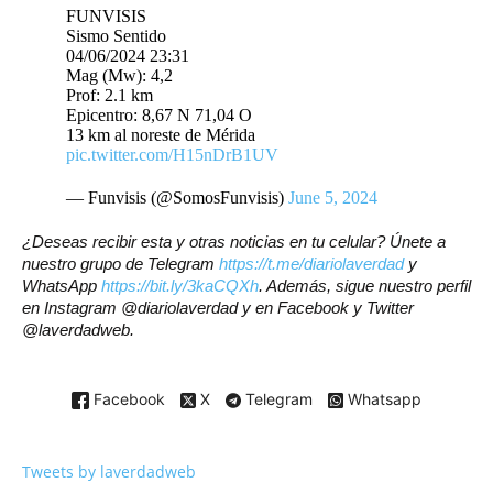
FUNVISIS
Sismo Sentido
04/06/2024 23:31
Mag (Mw): 4,2
Prof: 2.1 km
Epicentro: 8,67 N 71,04 O
13 km al noreste de Mérida
pic.twitter.com/H15nDrB1UV
— Funvisis (@SomosFunvisis)
June 5, 2024
¿Deseas recibir esta y otras noticias en tu celular? Únete a
nuestro grupo de Telegram
https://t.me/diariolaverdad
y
WhatsApp
https://bit.ly/3kaCQXh
. Además, sigue nuestro perfil
en Instagram @diariolaverdad y en Facebook y Twitter
@laverdadweb.
Facebook
X
Telegram
Whatsapp
Tweets by laverdadweb