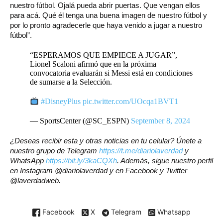
nuestro fútbol. Ojalá pueda abrir puertas. Que vengan ellos
para acá. Qué él tenga una buena imagen de nuestro fútbol y
por lo pronto agradecerle que haya venido a jugar a nuestro
fútbol”.
“ESPERAMOS QUE EMPIECE A JUGAR”,
Lionel Scaloni afirmó que en la próxima
convocatoria evaluarán si Messi está en condiciones
de sumarse a la Selección.
#DisneyPlus
pic.twitter.com/UOcqa1BVT1
— SportsCenter (@SC_ESPN)
September 8, 2024
¿Deseas recibir esta y otras noticias en tu celular? Únete a
nuestro grupo de Telegram
https://t.me/diariolaverdad
y
WhatsApp
https://bit.ly/3kaCQXh
. Además, sigue nuestro perfil
en Instagram @diariolaverdad y en Facebook y Twitter
@laverdadweb.
Facebook
X
Telegram
Whatsapp