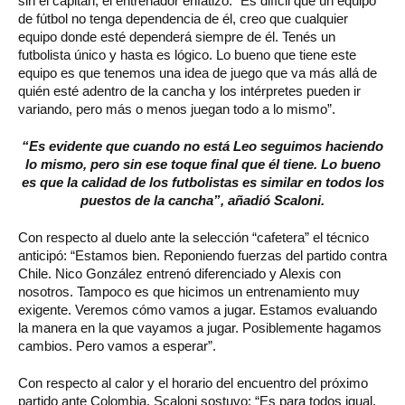
sin el capitán, el entrenador enfatizó: “Es difícil que un equipo
de fútbol no tenga dependencia de él, creo que cualquier
equipo donde esté dependerá siempre de él. Tenés un
futbolista único y hasta es lógico. Lo bueno que tiene este
equipo es que tenemos una idea de juego que va más allá de
quién esté adentro de la cancha y los intérpretes pueden ir
variando, pero más o menos juegan todo a lo mismo”.
“Es evidente que cuando no está Leo seguimos haciendo
lo mismo, pero sin ese toque final que él tiene. Lo bueno
es que la calidad de los futbolistas es similar en todos los
puestos de la cancha”, añadió Scaloni.
Con respecto al duelo ante la selección “cafetera” el técnico
anticipó: “Estamos bien. Reponiendo fuerzas del partido contra
Chile. Nico González entrenó diferenciado y Alexis con
nosotros. Tampoco es que hicimos un entrenamiento muy
exigente. Veremos cómo vamos a jugar. Estamos evaluando
la manera en la que vayamos a jugar. Posiblemente hagamos
cambios. Pero vamos a esperar”.
Con respecto al calor y el horario del encuentro del próximo
partido ante Colombia, Scaloni sostuvo: “Es para todos igual.