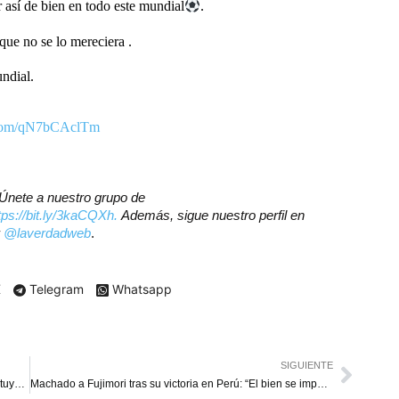
 así de bien en todo este mundial
.
que no se lo mereciera .
ndial.
r.com/qN7bCAclTm
? Únete a nuestro grupo de
tps://bit.ly/3kaCQXh.
Además, sigue nuestro perfil en
r
@laverdadweb
.
X
Telegram
Whatsapp
SIGUIENTE
José David Cabello sale del Seniat a Pequiven y lo sustituye Román Maniglia
Machado a Fujimori tras su victoria en Perú: “El bien se impone al mal”