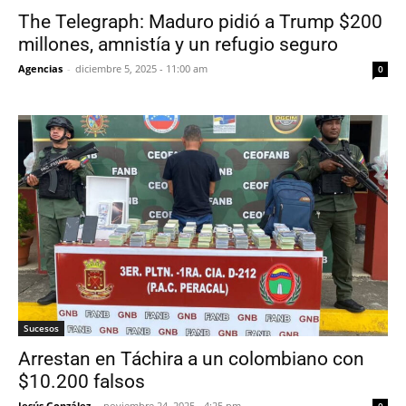
The Telegraph: Maduro pidió a Trump $200
millones, amnistía y un refugio seguro
Agencias
-
diciembre 5, 2025 - 11:00 am
0
Sucesos
Arrestan en Táchira a un colombiano con
$10.200 falsos
Jesús González
-
noviembre 24, 2025 - 4:25 pm