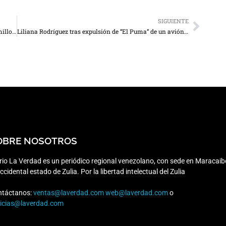
SIGUIENTE
Presa en Medellín una venezolana por fraude de $18 millones en Dominicana
Liliana Rodríguez tras expulsión de “El Puma” de un avión: “¿Dónde está tu familia?”
OBRE NOSOTROS
rio La Verdad es un periódico regional venezolano, con sede en Maracaib
occidental estado de Zulia. Por la libertad intelectual del Zulia
ntáctanos:
ventas@laverdad.com
web@laverdad.com
o
ticias@laverdad.com