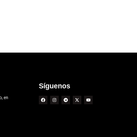
Síguenos
o, en