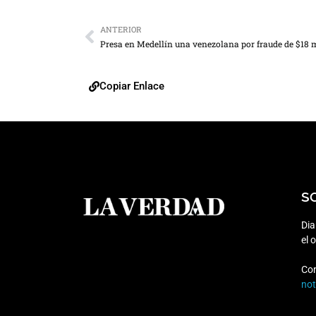
ANTERIOR
Copiar Enlace
S
Dia
el 
Co
no