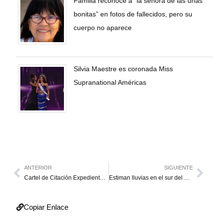
Familia reconoce a “la señora de las uñas
bonitas” en fotos de fallecidos, pero su
cuerpo no aparece
Silvia Maestre es coronada Miss
Supranational Américas
ANTERIOR
SIGUIENTE
Cartel de Citación Expediente No 45.941
Estiman lluvias en el sur del Lago tras paso de la onda tropical 7 a Colombia
Copiar Enlace