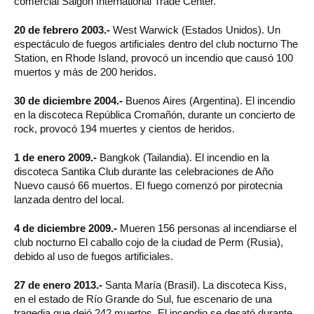
comercial Saigon International Trade Center.
20 de febrero 2003.-
West Warwick (Estados Unidos). Un
espectáculo de fuegos artificiales dentro del club nocturno The
Station, en Rhode Island, provocó un incendio que causó 100
muertos y más de 200 heridos.
30 de diciembre 2004.-
Buenos Aires (Argentina). El incendio
en la discoteca República Cromañón, durante un concierto de
rock, provocó 194 muertes y cientos de heridos.
1 de enero 2009.-
Bangkok (Tailandia). El incendio en la
discoteca Santika Club durante las celebraciones de Año
Nuevo causó 66 muertos. El fuego comenzó por pirotecnia
lanzada dentro del local.
4 de diciembre 2009.-
Mueren 156 personas al incendiarse el
club nocturno El caballo cojo de la ciudad de Perm (Rusia),
debido al uso de fuegos artificiales.
27 de enero 2013.-
Santa María (Brasil). La discoteca Kiss,
en el estado de Río Grande do Sul, fue escenario de una
tragedia que dejó 242 muertos. El incendio se desató durante