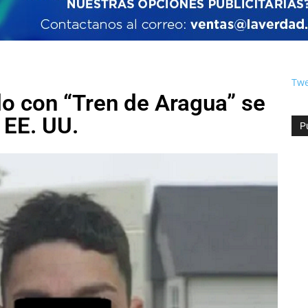
Twe
o con “Tren de Aragua” se
 EE. UU.
P