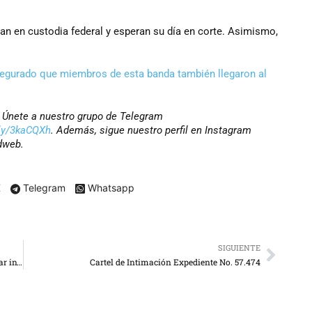
n en custodia federal y esperan su día en corte. Asimismo,
segurado que miembros de esta banda también llegaron al
r? Únete a nuestro grupo de Telegram
t.ly/3kaCQXh
. Además, sigue nuestro perfil en Instagram
dweb.
X
Telegram
Whatsapp
SIGUIENTE
Cancillería rechaza solicitud de EE. UU. de reconsiderar invitación de la UE
Cartel de Intimación Expediente No. 57.474