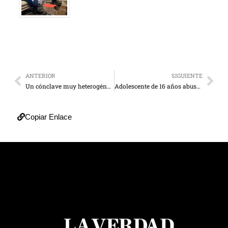
ANTERIOR
SIGUIENTE
Un cónclave muy heterogéneo y dividido elegirá al nuevo Papa
Adolescente de 16 años abusa y graba a sus hermanas de 11 y 4 en Guarenas
Copiar Enlace