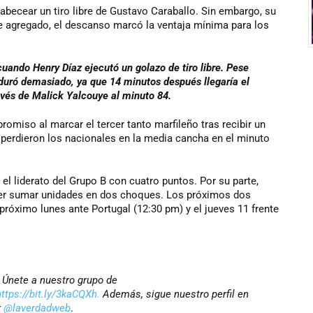
abecear un tiro libre de Gustavo Caraballo. Sin embargo, su
de agregado, el descanso marcó la ventaja mínima para los
uando Henry Díaz ejecutó un golazo de tiro libre. Pese
o duró demasiado, ya que 14 minutos después llegaría el
ravés de Malick Yalcouye al minuto 84.
miso al marcar el tercer tanto marfileño tras recibir un
e perdieron los nacionales en la media cancha en el minuto
el liderato del Grupo B con cuatro puntos. Por su parte,
oder sumar unidades en dos choques. Los próximos dos
róximo lunes ante Portugal (12:30 pm) y el jueves 11 frente
? Únete a nuestro grupo de
https://bit.ly/3kaCQXh.
Además, sigue nuestro perfil en
r
@laverdadweb
.