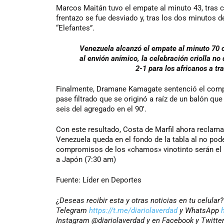
Marcos Maitán tuvo el empate al minuto 43, tras c
frentazo se fue desviado y, tras los dos minutos 
“Elefantes”.
Venezuela alcanzó el empate al minuto 70 c
al envión anímico, la celebración criolla n
2-1 para los africanos a t
Finalmente, Dramane Kamagate sentenció el compro
pase filtrado que se originó a raíz de un balón qu
seis del agregado en el 90′.
Con este resultado, Costa de Marfil ahora reclama 
Venezuela queda en el fondo de la tabla al no p
compromisos de los «chamos» vinotinto serán el p
a Japón (7:30 am)
Fuente: Líder en Deportes
¿Deseas recibir esta y otras noticias en tu celular
Telegram
https://t.me/diariolaverdad
y WhatsApp
Instagram @diariolaverdad y en Facebook y Twitte