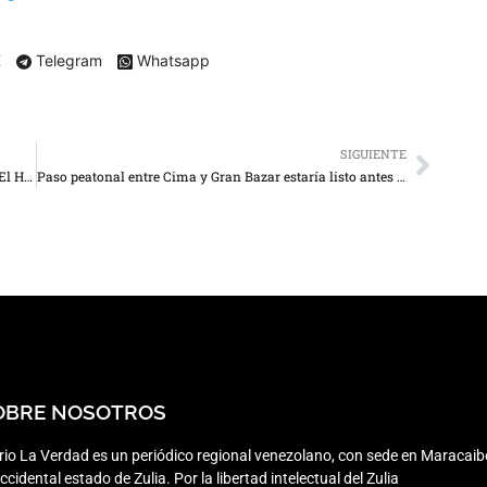
X
Telegram
Whatsapp
SIGUIENTE
Denuncian traslado de decenas de presos políticos de El Helicoide
Paso peatonal entre Cima y Gran Bazar estaría listo antes del 11 de junio
OBRE NOSOTROS
rio La Verdad es un periódico regional venezolano, con sede en Maracaib
occidental estado de Zulia. Por la libertad intelectual del Zulia