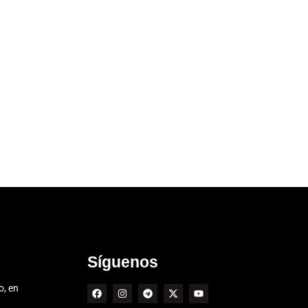
Síguenos
o, en