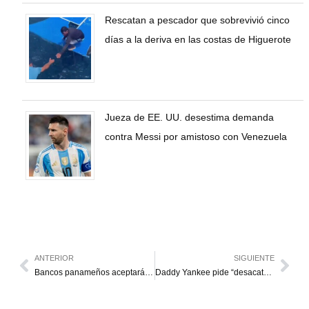
Rescatan a pescador que sobrevivió cinco
días a la deriva en las costas de Higuerote
Jueza de EE. UU. desestima demanda
contra Messi por amistoso con Venezuela
ANTERIOR
SIGUIENTE
Bancos panameños aceptarán pasaporte vencido de los venezolanos para realizar operaciones
Daddy Yankee pide “desacato” contra su esposa y cuñada por incumplir acuerdo judicial