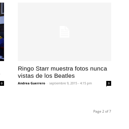
Ringo Starr muestra fotos nunca
”
vistas de los Beatles
Andrea Guerrero
-
septiembre 9, 2015 - 4:15 pm
0
0
Page 2 of 7