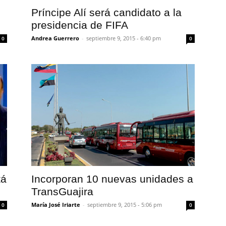
Príncipe Alí será candidato a la
presidencia de FIFA
Andrea Guerrero
-
septiembre 9, 2015 - 6:40 pm
0
0
tá
Incorporan 10 nuevas unidades a
TransGuajira
María José Iriarte
-
septiembre 9, 2015 - 5:06 pm
0
0